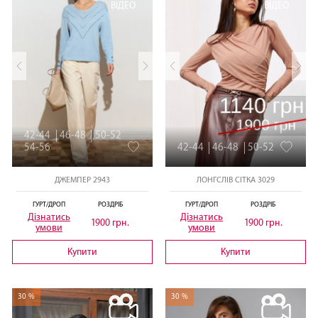
ВІДЕО
ВІДЕО
42-44
46-48
50-52
54-56
42-44
46-48
50-52
ДЖЕМПЕР 2943
ЛОНГСЛІВ СІТКА 3029
ГУРТ/ДРОП
РОЗДРІБ
ГУРТ/ДРОП
РОЗДРІБ
Дізнатись
Дізнатись
1900 грн.
1900 грн.
умови
умови
Купити
Купити
30 %
30 %