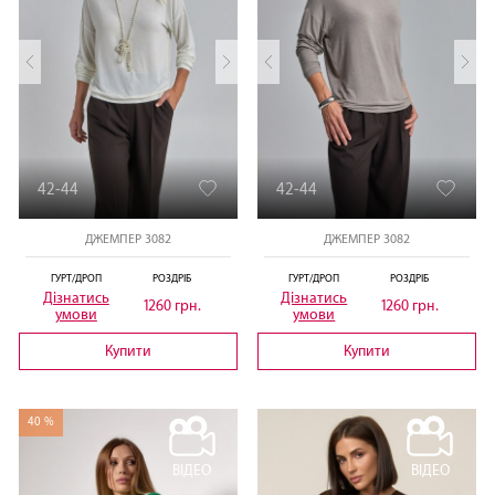
42-44
42-44
ДЖЕМПЕР 3082
ДЖЕМПЕР 3082
ГУРТ/ДРОП
РОЗДРІБ
ГУРТ/ДРОП
РОЗДРІБ
Дізнатись
Дізнатись
1260 грн.
1260 грн.
умови
умови
Купити
Купити
40 %
ВІДЕО
ВІДЕО