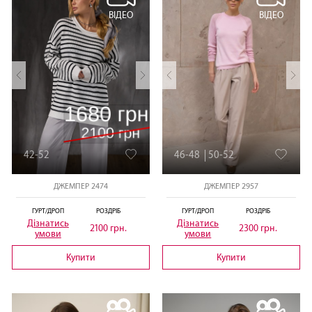
ВІДЕО
ВІДЕО
42-52
46-48
50-52
ДЖЕМПЕР 2474
ДЖЕМПЕР 2957
ГУРТ/ДРОП
РОЗДРІБ
ГУРТ/ДРОП
РОЗДРІБ
Дізнатись
Дізнатись
2100 грн.
2300 грн.
умови
умови
Купити
Купити