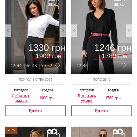
ВІДЕО
ВІДЕО
42-44
46-48
50-52
42-46
ЛОНГСЛІВ СІТКА 3029
ПОЛО 2540
ГУРТ/ДРОП
РОЗДРІБ
ГУРТ/ДРОП
РОЗДРІБ
Дізнатись
Дізнатись
1900 грн.
1780 грн.
умови
умови
Купити
Купити
20 %