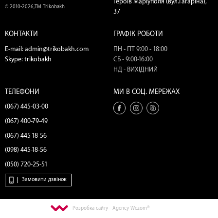
Героїв Маріуполя (вул.Гагаріна),
© 2010-2026,ТМ Trikobakh
37
КОНТАКТИ
ГРАФІК РОБОТИ
E-mail:
admin@trikobakh.com
ПН - ПТ 9:00 - 18:00
Skype:
trikobakh
СБ - 9:00-16:00
НД - ВИХІДНИЙ
ТЕЛЕФОНИ
МИ В СОЦ. МЕРЕЖАХ
(067) 445-03-00
(067) 400-79-49
(067) 445-18-56
(098) 445-18-56
(050) 720-25-51
Замовити дзвінок
Розробка сайту - Agency Wezom®