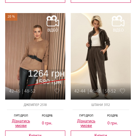
20 %
ВІДЕО
ВІДЕО
42-46
48-52
42-44
46-48
50-52
ДЖЕМПЕР 2518
ШТАНИ 3112
ГУРТ/ДРОП
РОЗДРІБ
ГУРТ/ДРОП
РОЗДРІБ
Дізнатись
Дізнатись
0 грн.
0 грн.
умови
умови
Купити
Купити