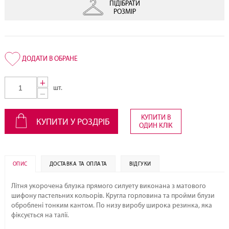
ПІДІБРАТИ
РОЗМІР
+
шт.
−
КУПИТИ В
КУПИТИ У РОЗДРІБ
ОДИН КЛІК
ОПИС
ДОСТАВКА ТА ОПЛАТА
ВІДГУКИ
Літня укорочена блузка прямого силуету виконана з матового
шифону пастельних кольорів. Кругла горловина та пройми блузи
оброблені тонким кантом. По низу виробу широка резинка, яка
фіксується на талії.