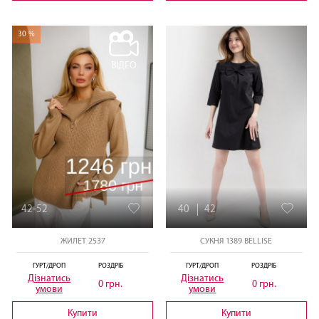
30 %
ВІДЕО
42-52
40
42
ЖИЛЕТ 2537
СУКНЯ 1389 BELLISE
ГУРТ/ДРОП
РОЗДРІБ
ГУРТ/ДРОП
РОЗДРІБ
Дізнатись
Дізнатись
0 грн.
0 грн.
умови
умови
Купити
Купити