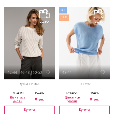
ХІТ
15 %
ВІДЕО
ВІДЕО
42-44
46-48
50-52
42-44
ДЖЕМПЕР 2821
ТОП 2932
ГУРТ/ДРОП
РОЗДРІБ
ГУРТ/ДРОП
РОЗДРІБ
Дізнатись
Дізнатись
0 грн.
0 грн.
умови
умови
Купити
Купити