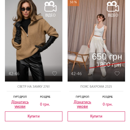
50 %
ВІДЕО
ВІДЕО
42-46
42-46
СВЕТР НА ЗАМКУ 2761
ПОЯС БАХРОМА 2325
ГУРТ/ДРОП
РОЗДРІБ
ГУРТ/ДРОП
РОЗДРІБ
Дізнатись
Дізнатись
0 грн.
0 грн.
умови
умови
Купити
Купити