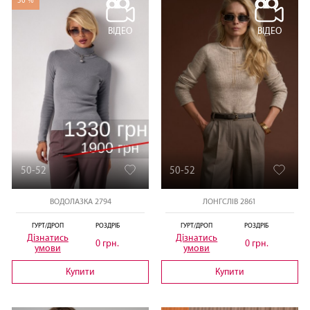
30 %
ВІДЕО
ВІДЕО
50-52
50-52
ВОДОЛАЗКА 2794
ЛОНГСЛІВ 2861
ГУРТ/ДРОП
РОЗДРІБ
ГУРТ/ДРОП
РОЗДРІБ
Дізнатись
Дізнатись
0 грн.
0 грн.
умови
умови
Купити
Купити