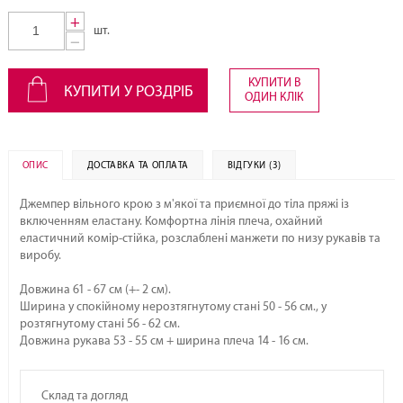
+
шт.
−
КУПИТИ В
КУПИТИ У РОЗДРІБ
ОДИН КЛІК
ОПИС
ДОСТАВКА ТА ОПЛАТА
ВІДГУКИ (3)
Джемпер вільного крою з м'якої та приємної до тіла пряжі із
включенням еластану. Комфортна лінія плеча, охайний
еластичний комір-стійка, розслаблені манжети по низу рукавів та
виробу.
Довжина 61 - 67 см (+- 2 см).
Ширина у спокійному нерозтягнутому стані 50 - 56 см., у
розтягнутому стані 56 - 62 см.
Довжина рукава 53 - 55 см + ширина плеча 14 - 16 см.
Склад та догляд