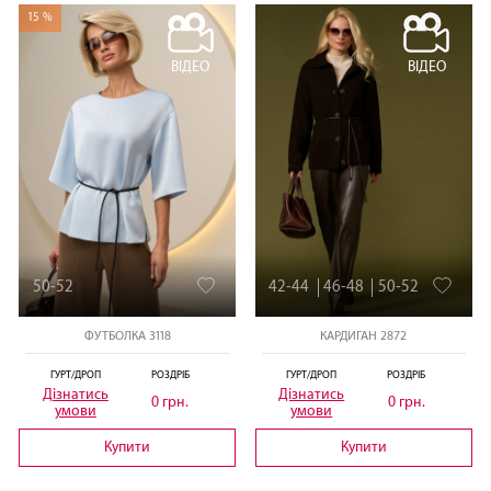
15 %
ВІДЕО
ВІДЕО
50-52
42-44
46-48
50-52
ФУТБОЛКА 3118
КАРДИГАН 2872
ГУРТ/ДРОП
РОЗДРІБ
ГУРТ/ДРОП
РОЗДРІБ
Дізнатись
Дізнатись
0 грн.
0 грн.
умови
умови
Купити
Купити