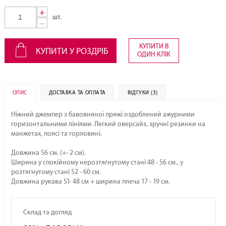
+
шт.
−
КУПИТИ В
КУПИТИ У РОЗДРІБ
ОДИН КЛІК
ОПИС
ДОСТАВКА ТА ОПЛАТА
ВІДГУКИ (3)
Ніжний джемпер з бавовняної пряжі оздоблений ажурними
горизонтальними лініями. Легкий оверсайз, зручні резинки на
манжетах, поясі та горловині.
Довжина 56 см. (+- 2 см).
Ширина у спокійному нерозтягнутому стані 48 - 56 см., у
розтягнутому стані 52 - 60 см.
Довжина рукава 51- 48 см + ширина плеча 17 - 19 см.
Склад та догляд