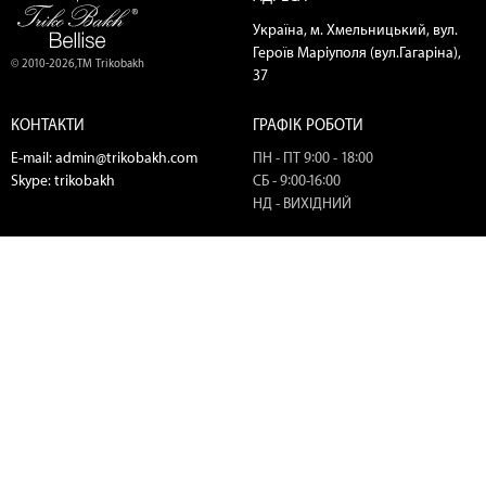
Україна, м. Хмельницький, вул.
Героїв Маріуполя (вул.Гагаріна),
© 2010-2026,ТМ Trikobakh
37
КОНТАКТИ
ГРАФІК РОБОТИ
E-mail:
admin@trikobakh.com
ПН - ПТ 9:00 - 18:00
Skype:
trikobakh
СБ - 9:00-16:00
НД - ВИХІДНИЙ
ТЕЛЕФОНИ
МИ В СОЦ. МЕРЕЖАХ
(067) 445-03-00
(067) 400-79-49
(067) 445-18-56
(098) 445-18-56
(050) 720-25-51
Замовити дзвінок