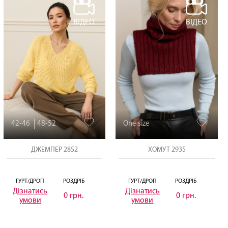
ВІДЕО
ВІДЕО
42-46
48-52
One size
ДЖЕМПЕР 2852
ХОМУТ 2935
ГУРТ/ДРОП
РОЗДРІБ
ГУРТ/ДРОП
РОЗДРІБ
Дізнатись
Дізнатись
0 грн.
0 грн.
умови
умови