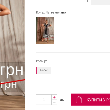
Колір:
Латте меланж
Розмір:
42-52
+
шт.
КУПИТИ У Р
−