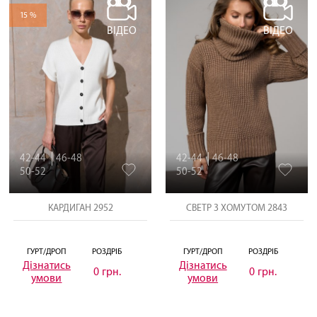
15 %
ВІДЕО
ВІДЕО
42-44
46-48
42-44
46-48
50-52
50-52
КАРДИГАН 2952
СВЕТР З ХОМУТОМ 2843
ГУРТ/ДРОП
РОЗДРІБ
ГУРТ/ДРОП
РОЗДРІБ
Дізнатись
Дізнатись
0 грн.
0 грн.
умови
умови