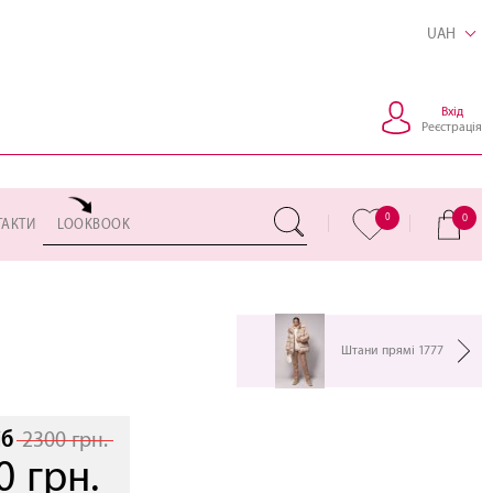
UAH
Вхід
Реєстрація
0
0
ТАКТИ
LOOKBOOK
Штани прямі 1777
іб
2300 грн.
0 грн.