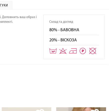
ДГУКИ
егти фото
Зберег
і. Доповнить ваш образ і
омплекті.
Склад та догляд
80% - БАВОВНА
20% - ВІСКОЗА