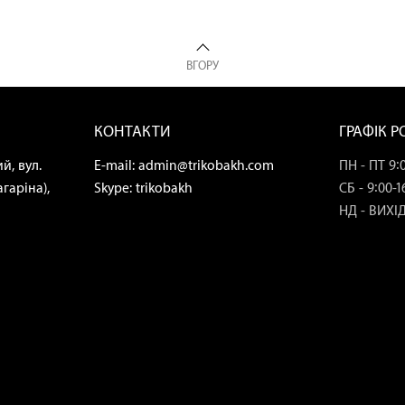
ВГОРУ
КОНТАКТИ
ГРАФІК 
й, вул.
E-mail:
admin@trikobakh.com
ПН - ПТ 9:0
гаріна),
Skype:
trikobakh
СБ - 9:00-1
НД - ВИХІ