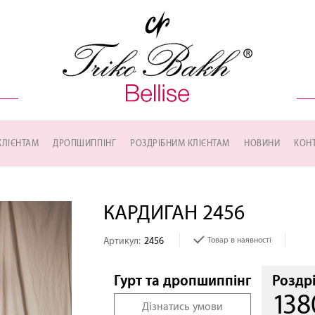
КЛІЄНТАМ
ДРОПШИППІНГ
РОЗДРІБНИМ КЛІЄНТАМ
НОВИНИ
КОН
КАРДИГАН 2456
Артикул:
2456
Товар в наявності
Роздр
Гурт та дропшиппінг
138
Дізнатись умови