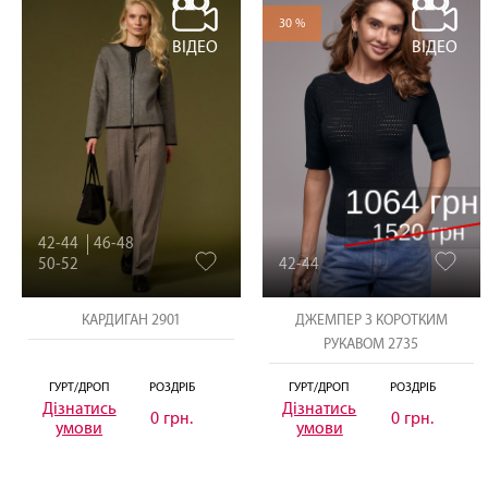
30 %
ВІДЕО
ВІДЕО
42-44
46-48
50-52
42-44
КАРДИГАН 2901
ДЖЕМПЕР З КОРОТКИМ
РУКАВОМ 2735
ГУРТ/ДРОП
РОЗДРІБ
ГУРТ/ДРОП
РОЗДРІБ
Дізнатись
Дізнатись
0 грн.
0 грн.
умови
умови