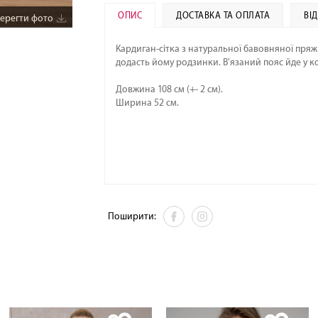
ОПИС
ДОСТАВКА ТА ОПЛАТА
ВІ
ерегти фото
Збер
Кардиган-сітка з натуральної бавовняної пряж
додасть йому родзинки. В'язаний пояс йде у к
Довжина 108 см (+- 2 см).
Ширина 52 см.
Поширити: