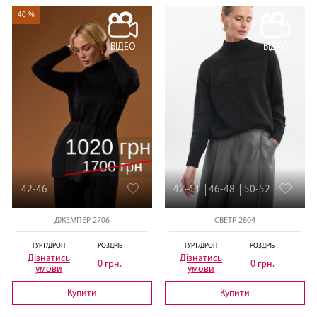
40 %
ВІДЕО
ВІДЕО
42-46
42-44
46-48
50-52
ДЖЕМПЕР 2706
СВЕТР 2804
ГУРТ/ДРОП
РОЗДРІБ
ГУРТ/ДРОП
РОЗДРІБ
Дізнатись
Дізнатись
0 грн.
0 грн.
умови
умови
Купити
Купити