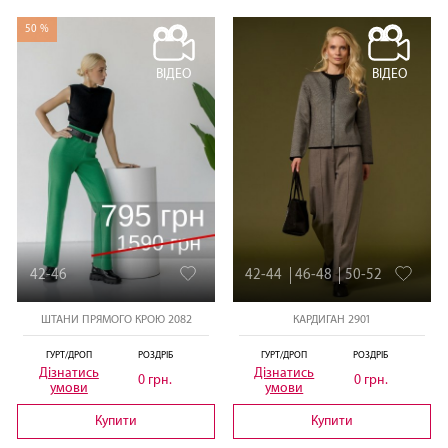
50 %
ВІДЕО
ВІДЕО
42-46
42-44
46-48
50-52
ШТАНИ ПРЯМОГО КРОЮ 2082
КАРДИГАН 2901
ГУРТ/ДРОП
РОЗДРІБ
ГУРТ/ДРОП
РОЗДРІБ
Дізнатись
Дізнатись
0 грн.
0 грн.
умови
умови
Купити
Купити