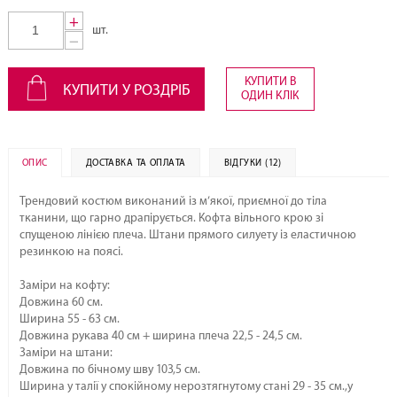
+
шт.
−
КУПИТИ В
КУПИТИ У РОЗДРІБ
ОДИН КЛІК
ОПИС
ДОСТАВКА ТА ОПЛАТА
ВІДГУКИ (12)
Трендовий костюм виконаний із м’якої, приємної до тіла
тканини, що гарно драпірується. Кофта вільного крою зі
спущеною лінією плеча. Штани прямого силуету із еластичною
резинкою на поясі.
Заміри на кофту:
Довжина 60 см.
Ширина 55 - 63 см.
Довжина рукава 40 см + ширина плеча 22,5 - 24,5 см.
Заміри на штани:
Довжина по бічному шву 103,5 см.
Ширина у талії у спокійному нерозтягнутому стані 29 - 35 см.,у