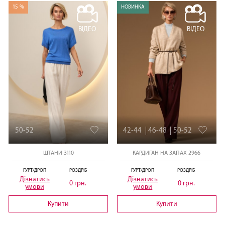
15 %
НОВИНКА
ВІДЕО
ВІДЕО
50-52
42-44
46-48
50-52
ШТАНИ 3110
КАРДИГАН НА ЗАПАХ 2966
ГУРТ/ДРОП
РОЗДРІБ
ГУРТ/ДРОП
РОЗДРІБ
Дізнатись
Дізнатись
0 грн.
0 грн.
умови
умови
Купити
Купити