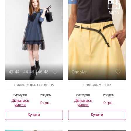
ХІТ
ВІДЕО
42-44
44-46
46-48
One size
СУКНЯ-ТУНІКА 1398 BELLIS
ПОЯС-ДЖГУТ 9002
ГУРТ/ДРОП
РОЗДРІБ
ГУРТ/ДРОП
РОЗДРІБ
Дізнатись
Дізнатись
0 грн.
0 грн.
умови
умови
Купити
Купити