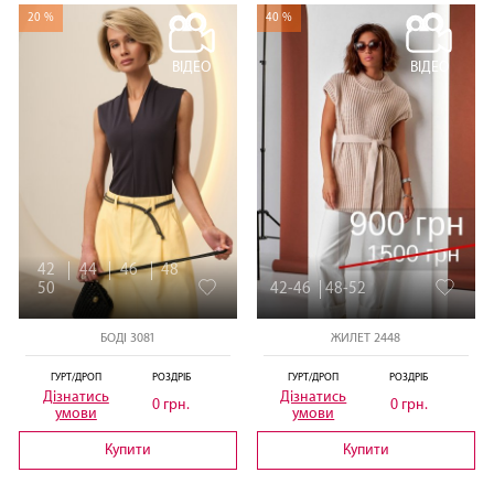
20 %
40 %
ВІДЕО
ВІДЕО
42
44
46
48
50
42-46
48-52
БОДІ 3081
ЖИЛЕТ 2448
ГУРТ/ДРОП
РОЗДРІБ
ГУРТ/ДРОП
РОЗДРІБ
Дізнатись
Дізнатись
0 грн.
0 грн.
умови
умови
Купити
Купити