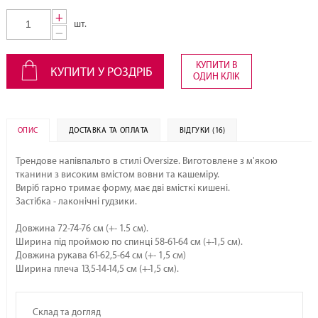
+
шт.
−
КУПИТИ В
КУПИТИ У РОЗДРІБ
ОДИН КЛІК
ОПИС
ДОСТАВКА ТА ОПЛАТА
ВІДГУКИ (16)
Трендове напівпальто в стилі Oversize. Виготовлене з м'якою
тканини з високим вмістом вовни та кашеміру.
Виріб гарно тримає форму, має дві вмісткі кишені.
Застібка - лаконічні гудзики.
Довжина 72-74-76 см (+- 1.5 см).
Ширина під проймою по спинці 58-61-64 см (+-1,5 см).
Довжина рукава 61-62,5-64 см (+- 1,5 см)
Ширина плеча 13,5-14-14,5 см (+-1,5 см).
Склад та догляд