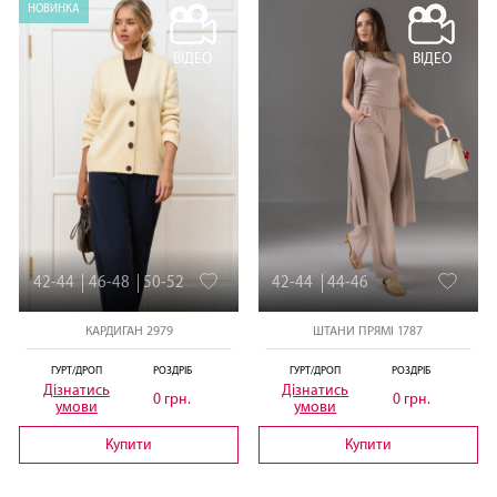
НОВИНКА
ВІДЕО
ВІДЕО
42-44
46-48
50-52
42-44
44-46
КАРДИГАН 2979
ШТАНИ ПРЯМІ 1787
ГУРТ/ДРОП
РОЗДРІБ
ГУРТ/ДРОП
РОЗДРІБ
Дізнатись
Дізнатись
0 грн.
0 грн.
умови
умови
Купити
Купити