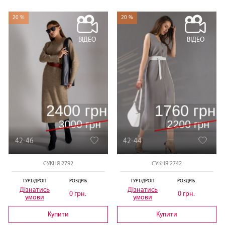
20 %
20 %
ВІДЕО
ВІДЕО
42-46
42-44
СУКНЯ 2792
СУКНЯ 2742
ГУРТ/ДРОП
РОЗДРІБ
ГУРТ/ДРОП
РОЗДРІБ
Дізнатись
Дізнатись
0 грн.
0 грн.
умови
умови
Купити
Купити