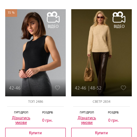
15 %
ВІДЕО
ВІДЕО
42-46
42-46
48-52
ТОП 2486
СВЕТР 2834
ГУРТ/ДРОП
РОЗДРІБ
ГУРТ/ДРОП
РОЗДРІБ
Дізнатись
Дізнатись
0 грн.
0 грн.
умови
умови
Купити
Купити