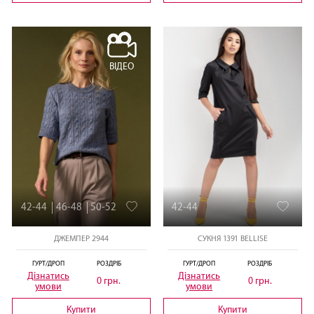
ВІДЕО
42-44
46-48
50-52
42-44
ДЖЕМПЕР 2944
СУКНЯ 1391 BELLISE
ГУРТ/ДРОП
РОЗДРІБ
ГУРТ/ДРОП
РОЗДРІБ
Дізнатись
Дізнатись
0 грн.
0 грн.
умови
умови
Купити
Купити