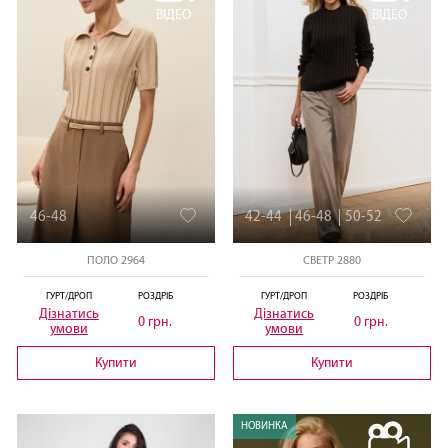
ВІДЕО
ВІДЕО
46-48
42-44
46-48
50-52
ПОЛО 2964
СВЕТР 2880
ГУРТ/ДРОП
РОЗДРІБ
ГУРТ/ДРОП
РОЗДРІБ
Дізнатись
Дізнатись
0 грн.
0 грн.
умови
умови
Купити
Купити
НОВИНКА