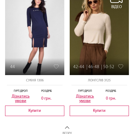
ВІДЕО
44
42-44
46-48
50-52
СУКНЯ 1306
ЛОНГСЛІВ 3125
ГУРТ/ДРОП
РОЗДРІБ
ГУРТ/ДРОП
РОЗДРІБ
Дізнатись
Дізнатись
0 грн.
0 грн.
умови
умови
Купити
Купити
ВГОРУ