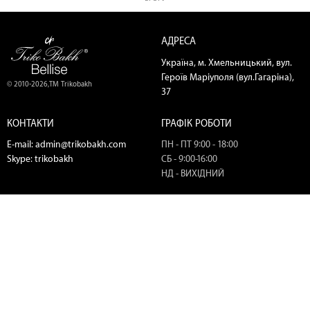
АДРЕСА
Україна, м. Хмельницький, вул.
Героїв Маріуполя (вул.Гагаріна),
© 2010-2026,ТМ Trikobakh
37
КОНТАКТИ
ГРАФІК РОБОТИ
E-mail:
admin@trikobakh.com
ПН - ПТ 9:00 - 18:00
Skype:
trikobakh
СБ - 9:00-16:00
НД - ВИХІДНИЙ
ТЕЛЕФОНИ
МИ В СОЦ. МЕРЕЖАХ
(067) 445-03-00
(067) 400-79-49
(067) 445-18-56
(098) 445-18-56
(050) 720-25-51