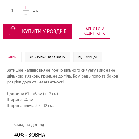
+
шт.
−
КУПИТИ В
КУПИТИ У РОЗДРІБ
ОДИН КЛІК
ОПИС
ДОСТАВКА ТА ОПЛАТА
ВІДГУКИ (5)
Затишне напіввовняне пончо вільного силуету виконане
щільною в’язкою, приємне до тіла. Комірець поло та бокові
розрізи додають елегантності.
Довжина 61 - 76 см (+- 2 см).
Ширина 74 см.
Ширина плеча 30 - 32 см.
Склад та догляд
40% - ВОВНА