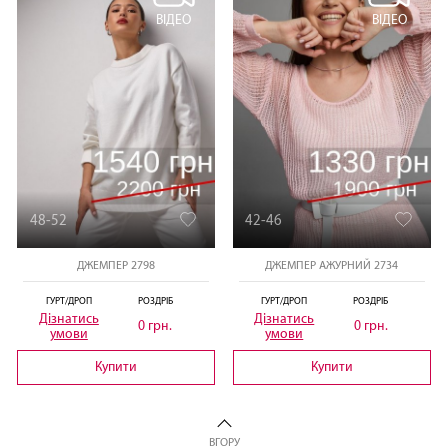
ВІДЕО
ВІДЕО
48-52
42-46
ДЖЕМПЕР 2798
ДЖЕМПЕР АЖУРНИЙ 2734
ГУРТ/ДРОП
РОЗДРІБ
ГУРТ/ДРОП
РОЗДРІБ
Дізнатись
Дізнатись
0 грн.
0 грн.
умови
умови
Купити
Купити
ВГОРУ