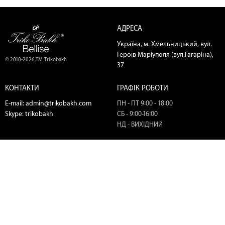
АДРЕСА
Україна, м. Хмельницький, вул.
Героїв Маріуполя (вул.Гагаріна),
© 2010-2026,ТМ Trikobakh
37
КОНТАКТИ
ГРАФІК РОБОТИ
E-mail:
admin@trikobakh.com
ПН - ПТ 9:00 - 18:00
Skype:
trikobakh
СБ - 9:00-16:00
НД - ВИХІДНИЙ
ТЕЛЕФОНИ
МИ В СОЦ. МЕРЕЖАХ
(067) 445-03-00
(067) 400-79-49
(067) 445-18-56
(098) 445-18-56
(050) 720-25-51