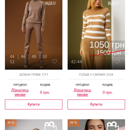
ВІДЕО
ВІДЕО
44
46
48
50
52
42-44
ШТАНИ ПРЯМІ 1777
ГОЛЬФ У СМУЖКУ 2334
ГУРТ/ДРОП
РОЗДРІБ
ГУРТ/ДРОП
РОЗДРІБ
Дізнатись
Дізнатись
0 грн.
0 грн.
умови
умови
Купити
Купити
30 %
30 %