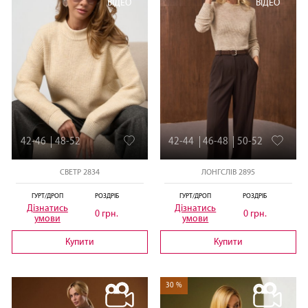
ВІДЕО
ВІДЕО
42-46
48-52
42-44
46-48
50-52
СВЕТР 2834
ЛОНГСЛІВ 2895
ГУРТ/ДРОП
РОЗДРІБ
ГУРТ/ДРОП
РОЗДРІБ
Дізнатись
Дізнатись
0 грн.
0 грн.
умови
умови
Купити
Купити
30 %