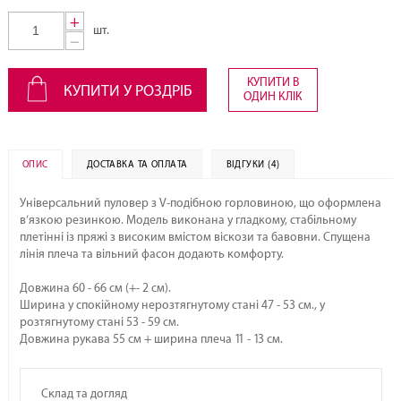
+
шт.
−
КУПИТИ В
КУПИТИ У РОЗДРІБ
ОДИН КЛІК
ОПИС
ДОСТАВКА ТА ОПЛАТА
ВІДГУКИ (4)
Універсальний пуловер з V-подібною горловиною, що оформлена
в’язкою резинкою. Модель виконана у гладкому, стабільному
плетінні із пряжі з високим вмістом віскози та бавовни. Спущена
лінія плеча та вільний фасон додають комфорту.
Довжина 60 - 66 см (+- 2 см).
Ширина у спокійному нерозтягнутому стані 47 - 53 см., у
розтягнутому стані 53 - 59 см.
Довжина рукава 55 см + ширина плеча 11 - 13 см.
Склад та догляд