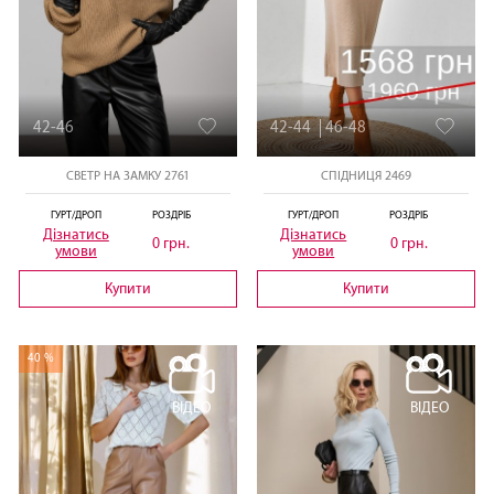
42-46
42-44
46-48
СВЕТР НА ЗАМКУ 2761
СПІДНИЦЯ 2469
ГУРТ/ДРОП
РОЗДРІБ
ГУРТ/ДРОП
РОЗДРІБ
Дізнатись
Дізнатись
0 грн.
0 грн.
умови
умови
Купити
Купити
40 %
ВІДЕО
ВІДЕО