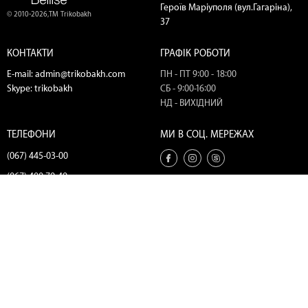
Героїв Маріуполя (вул.Гагаріна),
© 2010-2026,ТМ Trikobakh
37
КОНТАКТИ
ГРАФІК РОБОТИ
E-mail:
admin@trikobakh.com
ПН - ПТ 9:00 - 18:00
Skype:
trikobakh
СБ - 9:00-16:00
НД - ВИХІДНИЙ
ТЕЛЕФОНИ
МИ В СОЦ. МЕРЕЖАХ
(067) 445-03-00
(067) 400-79-49
(067) 445-18-56
(098) 445-18-56
(050) 720-25-51
Замовити дзвінок
Розробка сайту - Agency Wezom®