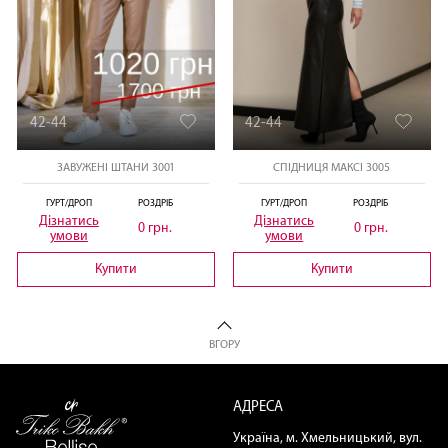
42-44
42-44
ЗАВУЖЕНІ ШТАНИ 3001
СПІДНИЦЯ МАКСІ 3005
ГУРТ/ДРОП
РОЗДРІБ
ГУРТ/ДРОП
РОЗДРІБ
Дізнатись
Дізнатись
0 грн.
0 грн.
умови
умови
Купити
Купити
ВГОРУ
АДРЕСА
Україна, м. Хмельницький, вул.