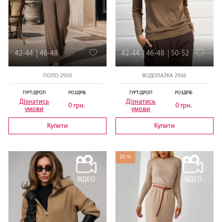
42-44
46-48
42-44
46-48
50-52
ПОЛО 2950
ВОДОЛАЗКА 2956
ГУРТ/ДРОП
РОЗДРІБ
ГУРТ/ДРОП
РОЗДРІБ
Дізнатись
Дізнатись
0 грн.
0 грн.
умови
умови
Купити
Купити
20 %
ВІДЕО
ВІДЕО