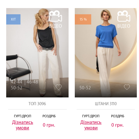
ХІТ
15 %
ВІДЕО
ВІДЕО
42-44
46-48
50-52
50-52
ТОП 3096
ШТАНИ 3110
ГУРТ/ДРОП
РОЗДРІБ
ГУРТ/ДРОП
РОЗДРІБ
Дізнатись
Дізнатись
0 грн.
0 грн.
умови
умови