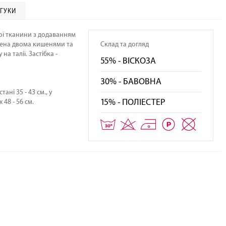
ДГУКИ
егти фото
Зберег
кої тканини з додаванням
лена двома кишенями та
Склад та догляд
а талії. Застібка -
55% - ВІСКОЗА
30% - БАВОВНА
ні 35 - 43 см., у
15% - ПОЛІЕСТЕР
 48 - 56 см.