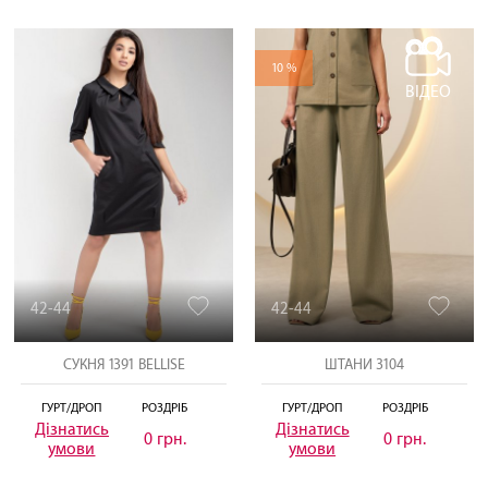
10 %
ВІДЕО
42-44
42-44
СУКНЯ 1391 BELLISE
ШТАНИ 3104
ГУРТ/ДРОП
РОЗДРІБ
ГУРТ/ДРОП
РОЗДРІБ
Дізнатись
Дізнатись
0 грн.
0 грн.
умови
умови