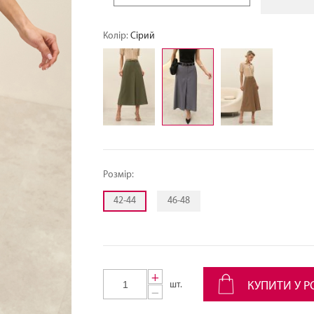
Колір:
Сірий
Розмір:
42-44
46-48
+
шт.
КУПИТИ У Р
−