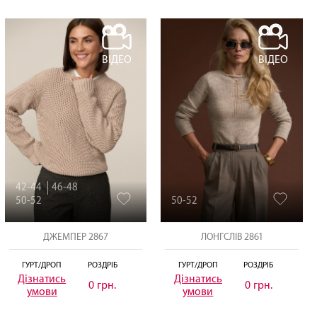
ВІДЕО
ВІДЕО
42-44
46-48
50-52
50-52
ДЖЕМПЕР 2867
ЛОНГСЛІВ 2861
ГУРТ/ДРОП
РОЗДРІБ
ГУРТ/ДРОП
РОЗДРІБ
Дізнатись
Дізнатись
0 грн.
0 грн.
умови
умови