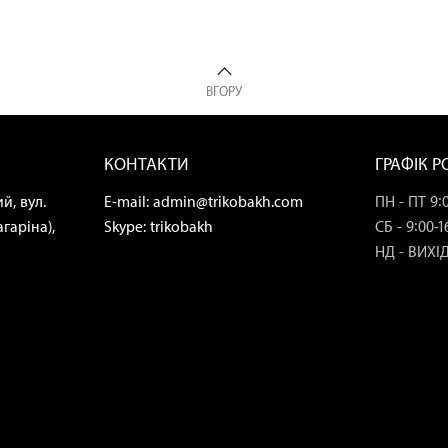
ВГОРУ
КОНТАКТИ
ГРАФІК 
й, вул.
E-mail:
admin@trikobakh.com
ПН - ПТ 9:0
гаріна),
Skype:
trikobakh
СБ - 9:00-1
НД - ВИХІ