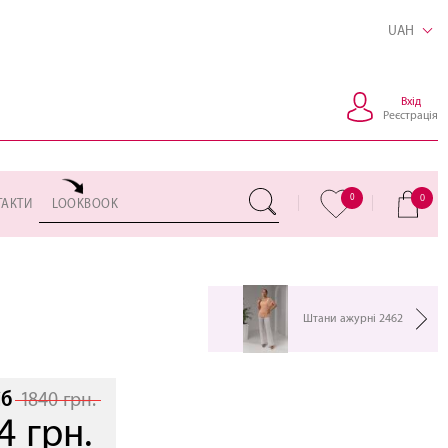
UAH
Вхід
Реєстрація
0
0
ТАКТИ
LOOKBOOK
Штани ажурні 2462
іб
1840 грн.
4 грн.