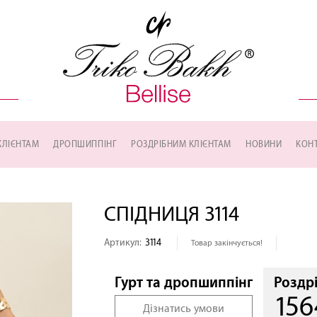
КЛІЄНТАМ
ДРОПШИППІНГ
РОЗДРІБНИМ КЛІЄНТАМ
НОВИНИ
КОН
СПІДНИЦЯ 3114
Артикул:
3114
Товар закінчується!
Роздр
Гурт та дропшиппінг
156
Дізнатись умови