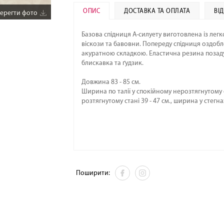
ОПИС
ДОСТАВКА ТА ОПЛАТА
ВІ
ерегти фото
Збер
Базова спідниця А-силуету виготовлена із лег
віскози та бавовни. Попереду спідниця оздоб
акуратною складкою. Еластична резина позаду н
блискавка та ґудзик.
Довжина 83 - 85 см.
Ширина по талії у спокійному нерозтягнутому ста
розтягнутому стані 39 - 47 см., ширина у стегнах
Поширити: