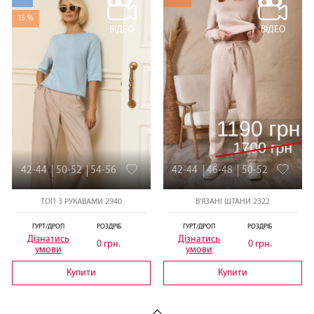
15 %
ВІДЕО
ВІДЕО
42-44
50-52
54-56
42-44
46-48
50-52
ТОП З РУКАВАМИ 2940
В'ЯЗАНІ ШТАНИ 2322
ГУРТ/ДРОП
РОЗДРІБ
ГУРТ/ДРОП
РОЗДРІБ
Дізнатись
Дізнатись
0 грн.
0 грн.
умови
умови
Купити
Купити