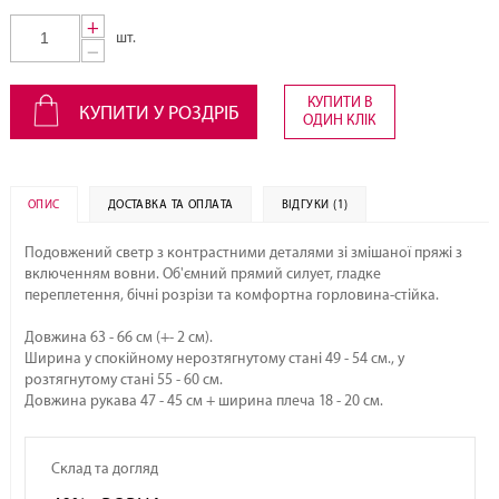
+
шт.
−
КУПИТИ В
КУПИТИ У РОЗДРІБ
ОДИН КЛІК
ОПИС
ДОСТАВКА ТА ОПЛАТА
ВІДГУКИ (1)
Подовжений светр з контрастними деталями зі змішаної пряжі з
включенням вовни. Об'ємний прямий силует, гладке
переплетення, бічні розрізи та комфортна горловина-стійка.
Довжина 63 - 66 см (+- 2 см).
Ширина у спокійному нерозтягнутому стані 49 - 54 см., у
розтягнутому стані 55 - 60 см.
Довжина рукава 47 - 45 см + ширина плеча 18 - 20 см.
Склад та догляд