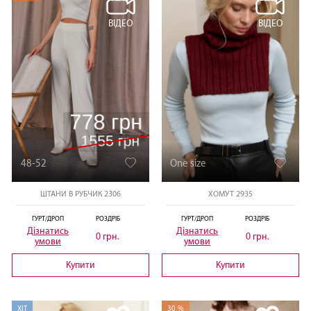
ВІДЕО
ВІДЕО
48-52
One size
ШТАНИ В РУБЧИК 2306
ХОМУТ 2935
ГУРТ/ДРОП
РОЗДРІБ
ГУРТ/ДРОП
РОЗДРІБ
Дізнатись
Дізнатись
0 грн.
0 грн.
умови
умови
Купити
Купити
ХІТ
30 %