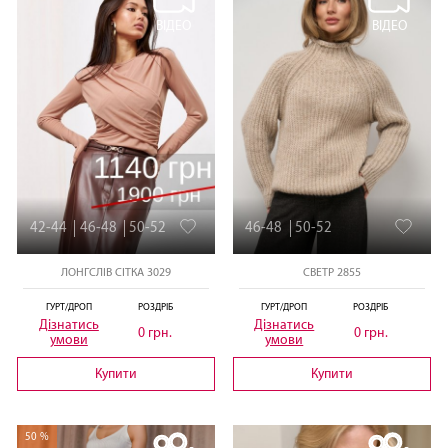
ВІДЕО
ВІДЕО
42-44
46-48
50-52
46-48
50-52
ЛОНГСЛІВ СІТКА 3029
СВЕТР 2855
ГУРТ/ДРОП
РОЗДРІБ
ГУРТ/ДРОП
РОЗДРІБ
Дізнатись
Дізнатись
0 грн.
0 грн.
умови
умови
Купити
Купити
50 %