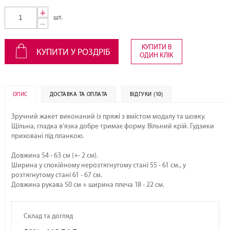
+
шт.
−
КУПИТИ В
КУПИТИ У РОЗДРІБ
ОДИН КЛІК
ОПИС
ДОСТАВКА ТА ОПЛАТА
ВІДГУКИ (10)
Зручний жакет виконаний із пряжі з вмістом модалу та шовку.
Щільна, гладка в’язка добре тримає форму. Вільний крій. Гудзики
приховані під планкою.
Довжина 54 - 63 см (+- 2 см).
Ширина у спокійному нерозтягнутому стані 55 - 61 см., у
розтягнутому стані 61 - 67 см.
Довжина рукава 50 см + ширина плеча 18 - 22 см.
Склад та догляд