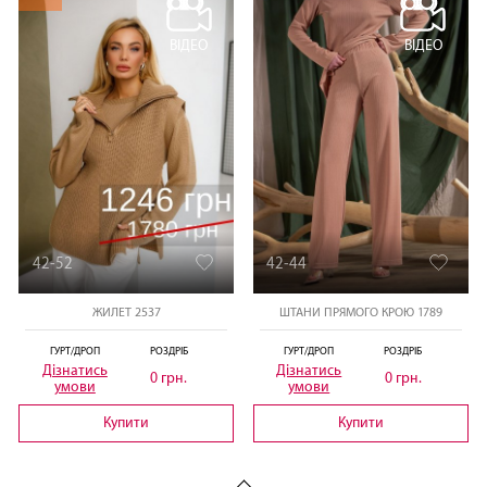
ВІДЕО
ВІДЕО
42-52
42-44
ЖИЛЕТ 2537
ШТАНИ ПРЯМОГО КРОЮ 1789
ГУРТ/ДРОП
РОЗДРІБ
ГУРТ/ДРОП
РОЗДРІБ
Дізнатись
Дізнатись
0 грн.
0 грн.
умови
умови
Купити
Купити