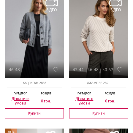
ВІДЕО
ВІДЕО
46-48
42-44
46-48
50-52
КАРДИГАН 2883
ДЖЕМПЕР 2821
ГУРТ/ДРОП
РОЗДРІБ
ГУРТ/ДРОП
РОЗДРІБ
Дізнатись
Дізнатись
0 грн.
0 грн.
умови
умови
Купити
Купити
30 %