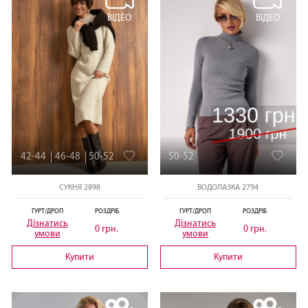
ВІДЕО
ВІДЕО
42-44
46-48
50-52
50-52
СУКНЯ 2898
ВОДОЛАЗКА 2794
ГУРТ/ДРОП
РОЗДРІБ
ГУРТ/ДРОП
РОЗДРІБ
Дізнатись
Дізнатись
0 грн.
0 грн.
умови
умови
Купити
Купити