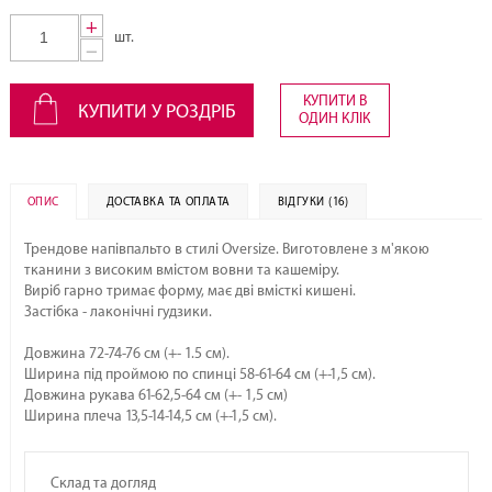
+
шт.
−
КУПИТИ В
КУПИТИ У РОЗДРІБ
ОДИН КЛІК
ОПИС
ДОСТАВКА ТА ОПЛАТА
ВІДГУКИ (16)
Трендове напівпальто в стилі Oversize. Виготовлене з м'якою
тканини з високим вмістом вовни та кашеміру.
Виріб гарно тримає форму, має дві вмісткі кишені.
Застібка - лаконічні гудзики.
Довжина 72-74-76 см (+- 1.5 см).
Ширина під проймою по спинці 58-61-64 см (+-1,5 см).
Довжина рукава 61-62,5-64 см (+- 1,5 см)
Ширина плеча 13,5-14-14,5 см (+-1,5 см).
Склад та догляд