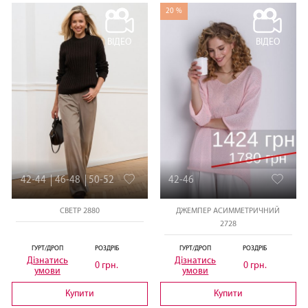
20 %
ВІДЕО
ВІДЕО
42-44
46-48
50-52
42-46
СВЕТР 2880
ДЖЕМПЕР АСИММЕТРИЧНИЙ
2728
ГУРТ/ДРОП
РОЗДРІБ
ГУРТ/ДРОП
РОЗДРІБ
Дізнатись
Дізнатись
0 грн.
0 грн.
умови
умови
Купити
Купити