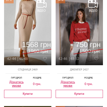
20 %
50 %
ВІДЕО
ВІДЕО
42-44
46-48
42-46
48-52
СПІДНИЦЯ 2469
ДЖЕМПЕР 2427
ГУРТ/ДРОП
РОЗДРІБ
ГУРТ/ДРОП
РОЗДРІБ
Дізнатись
Дізнатись
0 грн.
0 грн.
умови
умови
Купити
Купити