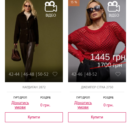
15 %
ВІДЕО
ВІДЕО
42-44
46-48
50-52
42-46
48-52
КАРДИГАН 2872
ДЖЕМПЕР СІТКА 2750
ГУРТ/ДРОП
РОЗДРІБ
ГУРТ/ДРОП
РОЗДРІБ
Дізнатись
Дізнатись
0 грн.
0 грн.
умови
умови
Купити
Купити