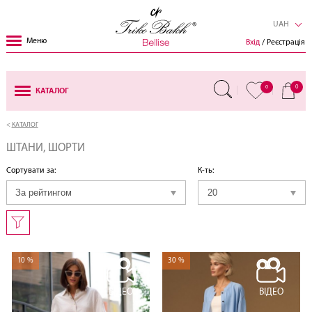
UAH
Меню
Вхід
/ Реєстрація
0
0
КАТАЛОГ
КАТАЛОГ
ШТАНИ, ШОРТИ
Сортувати за:
К-ть:
10 %
30 %
ВІДЕО
ВІДЕО