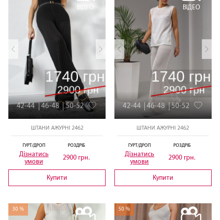
ВІДЕО
ВІДЕО
42-44
46-48
50-52
42-44
46-48
50-52
ШТАНИ АЖУРНІ 2462
ШТАНИ АЖУРНІ 2462
ГУРТ/ДРОП
РОЗДРІБ
ГУРТ/ДРОП
РОЗДРІБ
Дізнатись
Дізнатись
2900 грн.
2900 грн.
умови
умови
Купити
Купити
30 %
50 %