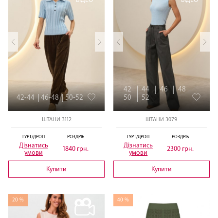
ВІДЕО
ВІДЕО
42
44
46
48
42-44
46-48
50-52
50
52
ШТАНИ 3112
ШТАНИ 3079
ГУРТ/ДРОП
РОЗДРІБ
ГУРТ/ДРОП
РОЗДРІБ
Дізнатись
Дізнатись
1840 грн.
2300 грн.
умови
умови
Купити
Купити
20 %
40 %