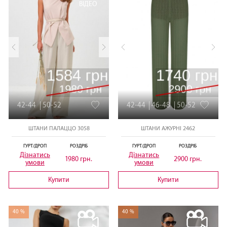
ВІДЕО
ВІДЕО
42-44
50-52
42-44
46-48
50-52
ШТАНИ ПАЛАЦЦО 3058
ШТАНИ АЖУРНІ 2462
ГУРТ/ДРОП
РОЗДРІБ
ГУРТ/ДРОП
РОЗДРІБ
Дізнатись
Дізнатись
1980 грн.
2900 грн.
умови
умови
Купити
Купити
40 %
40 %