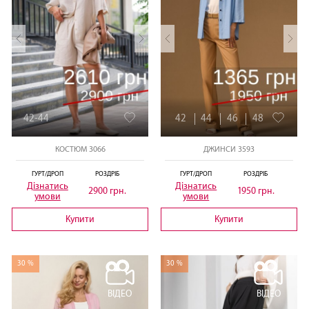
42-44
42
44
46
48
КОСТЮМ 3066
ДЖИНСИ 3593
ГУРТ/ДРОП
РОЗДРІБ
ГУРТ/ДРОП
РОЗДРІБ
Дізнатись
Дізнатись
2900 грн.
1950 грн.
умови
умови
Купити
Купити
30 %
30 %
ВІДЕО
ВІДЕО