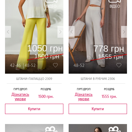
ВІДЕО
ВІДЕО
42-46
48-52
48-52
ШТАНИ-ПАЛАЦЦО 2309
ШТАНИ В РУБЧИК 2306
ГУРТ/ДРОП
РОЗДРІБ
ГУРТ/ДРОП
РОЗДРІБ
Дізнатись
Дізнатись
1500 грн.
1555 грн.
умови
умови
Купити
Купити