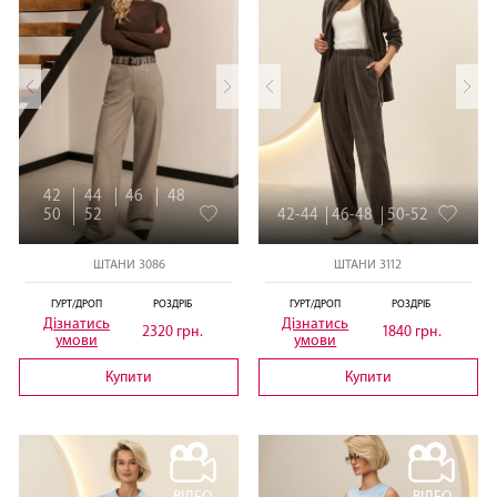
42
44
46
48
50
52
42-44
46-48
50-52
ШТАНИ 3086
ШТАНИ 3112
ГУРТ/ДРОП
РОЗДРІБ
ГУРТ/ДРОП
РОЗДРІБ
Дізнатись
Дізнатись
2320 грн.
1840 грн.
умови
умови
Купити
Купити