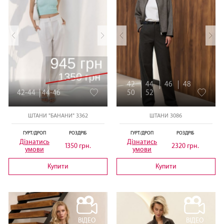
42
44
46
48
42-44
44-46
50
52
ШТАНИ "БАНАНИ" 3362
ШТАНИ 3086
ГУРТ/ДРОП
РОЗДРІБ
ГУРТ/ДРОП
РОЗДРІБ
Дізнатись
Дізнатись
1350 грн.
2320 грн.
умови
умови
Купити
Купити
ВІДЕО
ВІДЕО