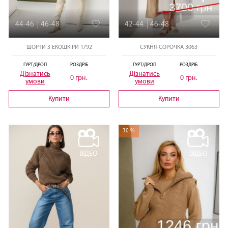
44-46
46-48
42-44
46-48
ШОРТИ З ЕКОШКІРИ 1792
СУКНЯ-СОРОЧКА 3063
ГУРТ/ДРОП
РОЗДРІБ
ГУРТ/ДРОП
РОЗДРІБ
Дізнатись
Дізнатись
0 грн.
0 грн.
умови
умови
Купити
Купити
30 %
ВІДЕО
ВІДЕО