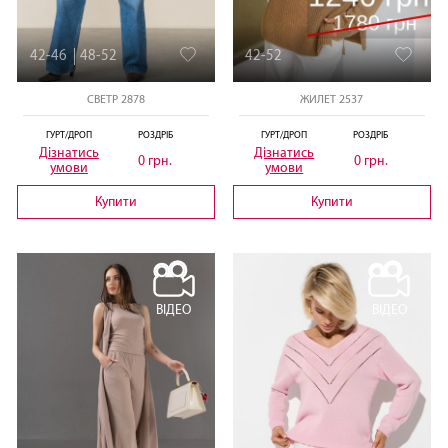
42-46
48-52
42-52
СВЕТР 2878
ЖИЛЕТ 2537
ГУРТ/ДРОП
РОЗДРІБ
ГУРТ/ДРОП
РОЗДРІБ
Дізнатись
Дізнатись
0 грн.
0 грн.
умови
умови
Купити
Купити
ВІДЕО
ВІДЕО