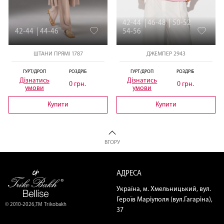
42-44
46-48
50-52
42-44
44-46
54-56
ШТАНИ ПРЯМІ 1787
ДЖЕМПЕР 2943
ГУРТ/ДРОП
РОЗДРІБ
ГУРТ/ДРОП
РОЗДРІБ
Дізнатись
Дізнатись
0 грн.
0 грн.
умови
умови
Купити
Купити
ВГОРУ
АДРЕСА
Україна, м. Хмельницький, вул.
Героїв Маріуполя (вул.Гагаріна),
© 2010-2026,ТМ Trikobakh
37