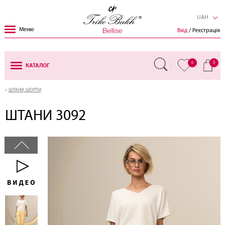
UAH
Меню
Вхід
/ Реєстрація
0
0
КАТАЛОГ
ШТАНИ, ШОРТИ
ШТАНИ 3092