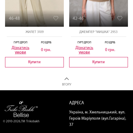
46-48
42-46
ЖИЛЕТ 3109
ДЖЕМПЕР "МИШКА" 2953
ГУРТ/ДРОП
РОЗДРІБ
ГУРТ/ДРОП
РОЗДРІБ
Дізнатись
Дізнатись
0 грн.
0 грн.
умови
умови
Купити
Купити
ВГОРУ
АДРЕСА
Україна, м. Хмельницький, вул.
Героїв Маріуполя (вул.Гагаріна),
© 2010-2026,ТМ Trikobakh
37