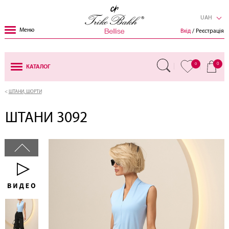
UAH
Меню
Вхід
/ Реєстрація
0
0
КАТАЛОГ
ШТАНИ, ШОРТИ
ШТАНИ 3092