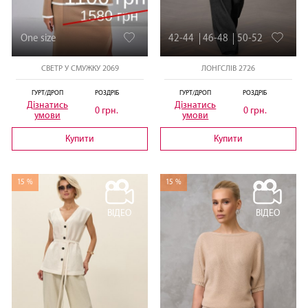
One size
42-44
46-48
50-52
СВЕТР У СМУЖКУ 2069
ЛОНГСЛІВ 2726
ГУРТ/ДРОП
РОЗДРІБ
ГУРТ/ДРОП
РОЗДРІБ
Дізнатись
Дізнатись
0 грн.
0 грн.
умови
умови
Купити
Купити
15 %
15 %
ВІДЕО
ВІДЕО