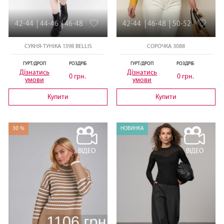
42-44
44-46
46-48
42-44
46-48
50-52
СУКНЯ-ТУНІКА 1398 BELLIS
СОРОЧКА 3088
ГУРТ/ДРОП
РОЗДРІБ
ГУРТ/ДРОП
РОЗДРІБ
Дізнатись
Дізнатись
0 грн.
0 грн.
умови
умови
Купити
Купити
30 %
НОВИНКА
ВІДЕО
ВІДЕО